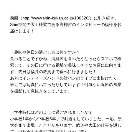
前回（
http://www.shin-kukan.co.jp/190326/
）に引き続き、
Shin空間の大工棟梁である高柳哲のインタビューの模様をお
届けします！
・趣味や休日の過ごし方は何ですか？
食べることですかね。海鮮丼を食べたくなったらスマホで検
索して、その日に行ける距離で美味しそうなお店に出向きま
す。先日は福井の敦賀まで食べに行きました！
あとはインディーズバンドの対バンのライブに出掛けたり、
最近では写真にハマったりしています！何気ない近所の風景
を撮影して息抜きをしています。
・学生時代はどのように過ごされましたか？
小学校1年から中学校3年まで剣道をしていました。一応、県
大会まで出場したことがあります。武道や大工の仕事を通し
て、縦社会をカラダで学びましたね（笑）。