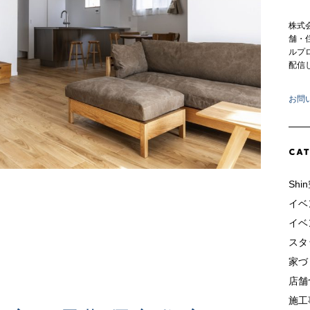
株式
舗・
ルプ
配信
お問
Shi
イベ
イベン
スタ
家づ
店舗
施工