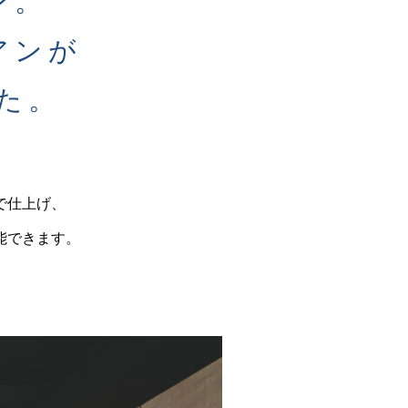
ン。
アンが
た。
で仕上げ、
能できます。