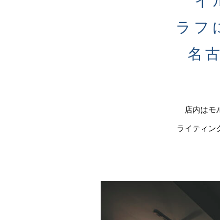
イ
ラフ
名
店内はモ
ライティン