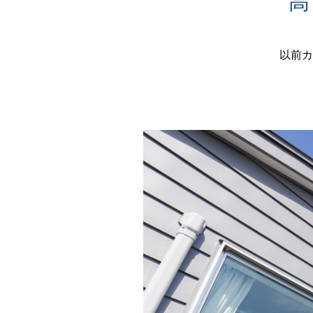
高
以前カ