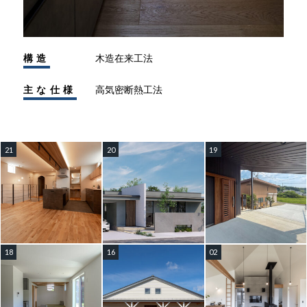
構造
木造在来工法
主な仕様
高気密断熱工法
21
20
19
18
16
02